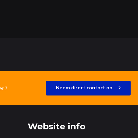
Neem direct contact op
er?
Website info