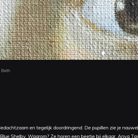
Beth
 Bedachtzaam en tegelijk doordringend. De pupillen zie je nauwel
j Blue Shelby. Waarom? Ze horen een beetje bij elkaar. Anya Ta